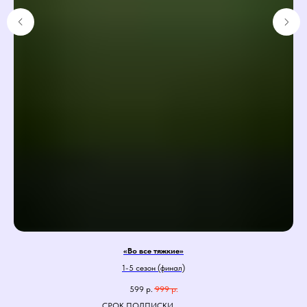
«Во все тяжкие»
1-5 сезон (финал)
599
р.
999
р.
СРОК ПОДПИСКИ