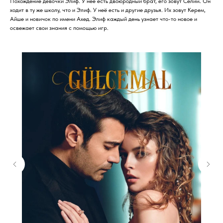
Похождение девочки Элиф. У неё есть двоюродный брат, его зовут Селим. Он
ходит в ту же школу, что и Элиф. У неё есть и другие друзья. Их зовут Керем,
Айше и новичок по имени Ахед. Элиф каждый день узнает что-то новое и
освежает свои знания с помощью игр.