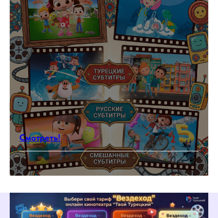
Что будет на
бесплатном уроке?
Вы познакомитесь с
преподавателем
Прослушаете вводную лекцию
про аффиксы, строение
турецкого языка
Смотреть!
Ознакомитесь со структурой
изучения турецкого языка и
подберете подходящую вам
программу
Сможете задать свои вопросы