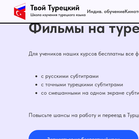
Индив. обучение
Кинот
Фильмы на туре
Для учеников наших курсов бесплатны все ф
с русскими субтитрами
с точными турецкими субтитрами
со смешанными на одном экране субт
Повысьте шансы на работу и переезд в Турц