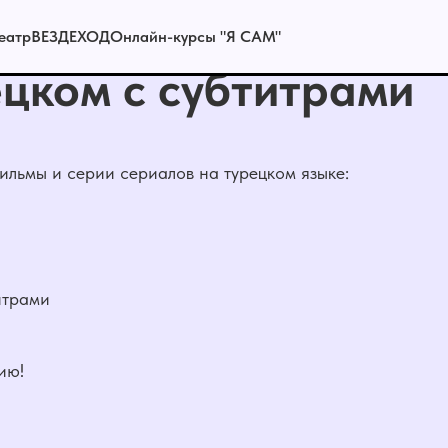
еатр
ВЕЗДЕХОД
Онлайн-курсы "Я САМ"
цком с субтитрами
ильмы и серии сериалов на турецком языке:
итрами
ию!