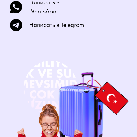
про аффиксы, строение
турецкого языка
Ознакомитесь со структурой
изучения турецкого языка и
подберете подходящую вам
программу
Сможете задать свои вопросы
Длительность
40 минут
занятия