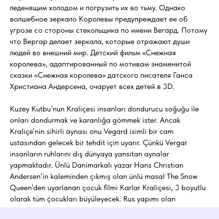
Начните изучение турецкого
леденящим холодом и погрузить их во тьму. Однако
языка с бесплатного урока
волшебное зеркало Королевы предупреждает ее об
угрозе со стороны стекольщика по имени Вегард. Потому
Оставьте заявку, мы свяжемся с вами в
что Вергар делает зеркала, которые отражают души
течение 20 минут и договоримся о времени
людей во внешний мир. Детский фильм «Снежная
проведения тестового занятия.
королева», адаптированный по мотивам знаменитой
*Тестовый урок проводится только для
сказки «Снежная королева» датского писателя Ганса
индивидуального формата обучения.
Христиана Андерсена, очарует всех детей в 3D.
Записаться на бесплатный урок
Kuzey Kutbu’nun Kraliçesi insanları dondurucu soğuğu ile
onları dondurmak ve karanlığa gömmek ister. Ancak
Написать в
Kraliçe’nin sihirli aynası onu Vegard isimli bir cam
WhatsApp
ustasından gelecek bir tehdit için uyarır. Çünkü Vergar
insanların ruhlarını dış dünyaya yansıtan aynalar
Написать в Telegram
yapmaktadır. Ünlü Danimarkalı yazar Hans Christian
Andersen’in kaleminden çıkmış olan ünlü masal The Snow
Queen’den uyarlanan çocuk filmi Karlar Kraliçesi, 3 boyutlu
olarak tüm çocukları büyüleyecek. Rus yapımı olan