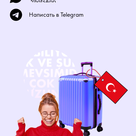
турецкого языка
Ознакомитесь со структурой
изучения турецкого языка и
подберете подходящую вам
программу
Сможете задать свои вопросы
Длительность
40 минут
занятия