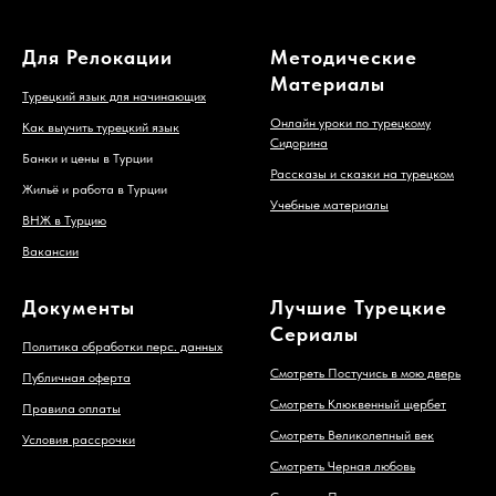
Для Релокации
Методические
Материалы
Турецкий язык для начинающих
Онлайн уроки по турецкому
Как выучить турецкий язык
Сидорина
Банки и цены в Турции
Рассказы и сказки на турецком
Жильё и работа в Турции
Учебные материалы
ВНЖ в Турцию
Вакансии
Документы
Лучшие Турецкие
Сериалы
Политика обработки перс. данных
Смотреть Постучись в мою дверь
Публичная оферта
Смотреть Клюквенный щербет
Правила оплаты
Смотреть Великолепный век
Условия рассрочки
Смотреть Черная любовь