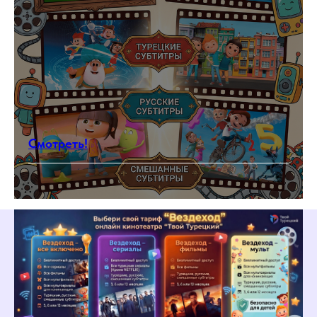
Что будет на
бесплатном уроке?
Вы познакомитесь с
преподавателем
Прослушаете вводную лекцию
про аффиксы, строение
турецкого языка
Смотреть!
Ознакомитесь со структурой
изучения турецкого языка и
подберете подходящую вам
программу
Сможете задать свои вопросы
Длительность занятия