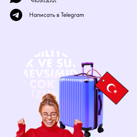
турецкого языка
Ознакомитесь со структурой
изучения турецкого языка и
подберете подходящую вам
программу
Сможете задать свои вопросы
Длительность
40 минут
занятия