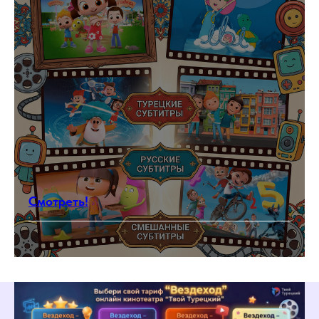
Что будет на
бесплатном уроке?
Вы познакомитесь с
преподавателем
Прослушаете вводную лекцию
про аффиксы, строение
турецкого языка
Смотреть!
Ознакомитесь со структурой
изучения турецкого языка и
подберете подходящую вам
программу
Сможете задать свои вопросы