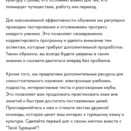
планирует путешествия, работу или переезд.
Для максимальной эффективности обучения мы регулярно
проводим тестирования и отслеживаем прогресс
каждого ученика. Это позволяет своевременно
корректировать программу и уделять внимание тем
Начните изучение турецкого
аспектам, которые требуют дополнительной проработки.
языка с бесплатного урока
Таким образом, вы всегда будете уверены в своих
знаниях и сможете двигаться вперёд без пробелов.
Оставьте заявку, мы свяжемся с вами в
течение 20 минут и договоримся о времени
Кроме того, мы предлагаем дополнительные ресурсы для
проведения тестового занятия.
самостоятельного изучения: электронные учебники,
подкасты, интерактивные тесты и разговорные клубы.
*Тестовый урок проводится только для
индивидуального формата обучения.
Это позволяет вам продолжать практиковать язык вне
занятий и быстрее достигать поставленных целей.
Присоединяйтесь к нам и станьте частью дружной
Записаться на бесплатный урок
команды, которая ценит ваш интерес к турецкому языку и
культуре. Сделайте первый шаг к своим мечтам вместе с
Написать в
WhatsApp
"Твой Турецкий"!