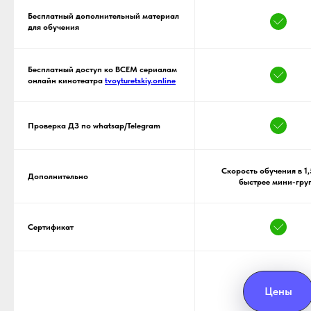
Бесплатный дополнительный материал
для обучения
Бесплатный доступ ко ВСЕМ сериалам
онлайн кинотеатра
tvoyturetskiy.online
Обучайтесь турецкому у
дипломированных преподавателей
и носителей языка
Проверка ДЗ по whatsap/Telegram
15 лет
Скорость обучения в 1,
Школе «Твой
Дополнительно
Турецкий»
быстрее мини-гру
Сертификат
Цены