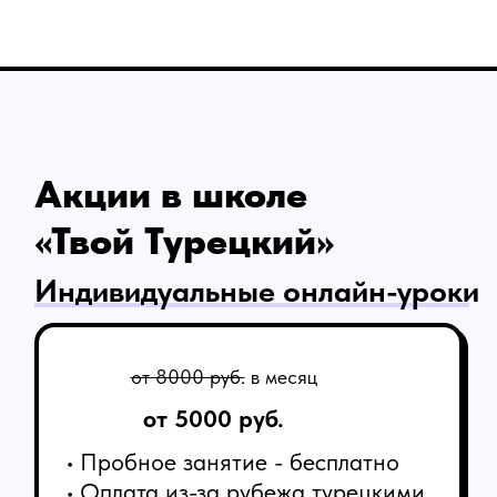
• Рассрочка на 3 и 4 месяца
до -50%
Цены на индив.
уроки
Мини-группы онлайн
от 8999 руб.
в месяц
от 5999 руб.
•
Месяц обучения в подарок
• Старт мини-групп каждый
месяц
• Пробный урок не предусмотрен
• По 4-5 человек в группе