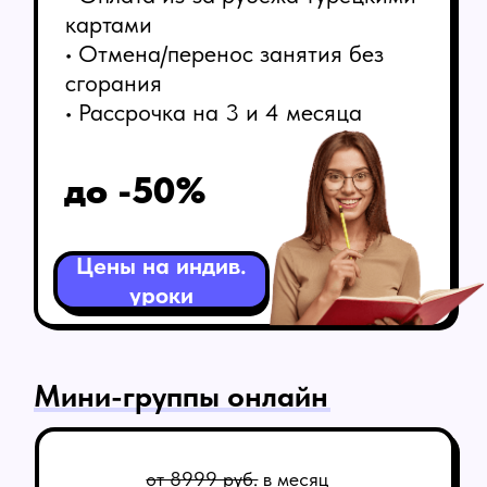
2+1
Цены на мини группы
Онлайн-
кинотеатр «Твой
Турецкий»
Все сериалы для
слушателей школы -
бесплатно
Без
рекламы