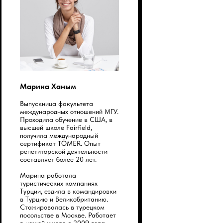
с вами в течение 20 минут.
Марина Ханым
Нажимая на кнопку, вы даёте согласие
Выпускница факультета
на
обработку персональных данных
международных отношений МГУ.
Проходила обучение в США, в
высшей школе Fairfield,
Получить бесплатную консультацию
получила международный
сертификат TÖMER. Опыт
репетиторской деятельности
составляет более 20 лет.
Марина работала
туристических компаниях
Турции, ездила в командировки
в Турцию и Великобританию.
Стажировалась в турецком
посольстве в Москве. Работает