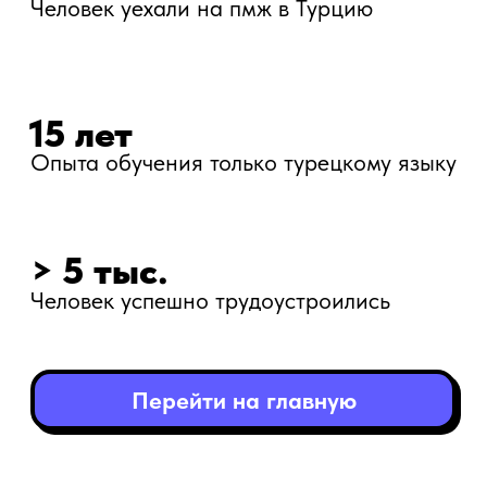
Перейти на главную
Акции в школе
«Твой Турецкий»
Индивидуальные онлайн-уроки
от 8000 руб.
в месяц
от 5000 руб.
• Пробное занятие - бесплатно
• Оплата из-за рубежа турецкими
картами
• Отмена/перенос занятия без
сгорания