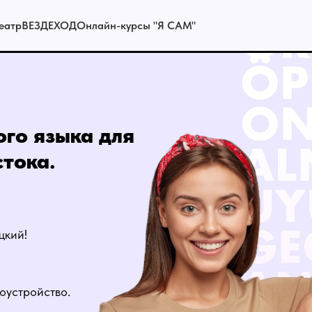
еатр
ВЕЗДЕХОД
Онлайн-курсы "Я САМ"
го языка для
тока.
цкий!
оустройство.