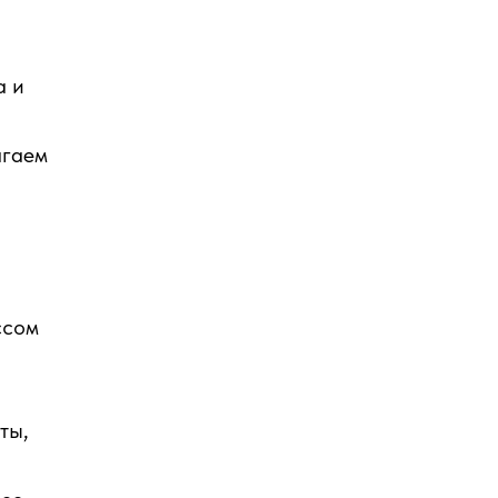
а и
агаем
ссом
ты,