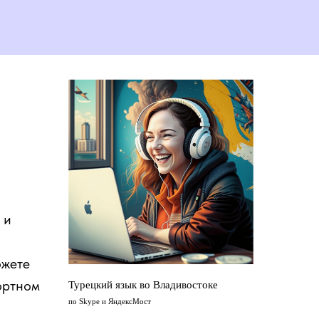
 и
ожете
ортном
Турецкий язык во Владивостоке
по Skype и ЯндексМост