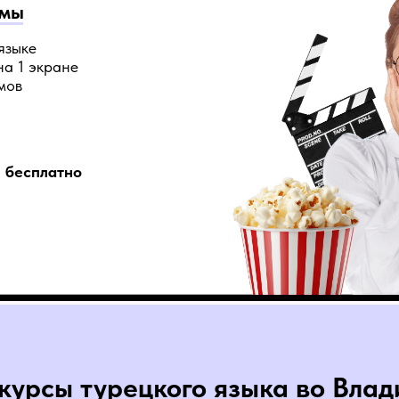
ьмы
языке
на 1 экране
мов
- бесплатно
курсы турецкого языка во Влад