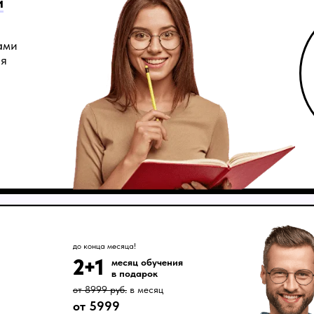
и
ами
ия
до конца месяца!
2+1
месяц обучения
в подарок
от 8999 руб.
в месяц
от 5999