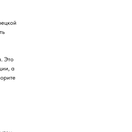
рецкой
ть
. Это
ции, а
корите