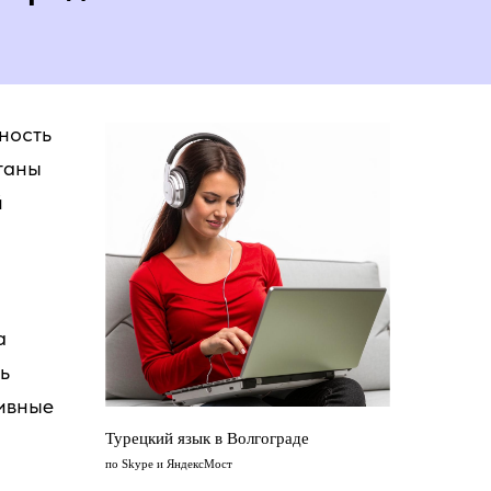
ность
отаны
й
а
ь
тивные
Турецкий язык в Волгограде
по Skype и ЯндексМост