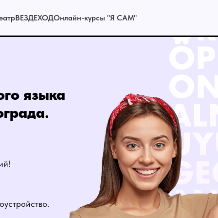
еатр
ВЕЗДЕХОД
Онлайн-курсы "Я САМ"
ого языка
ограда.
ий!
оустройство.