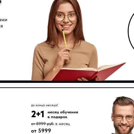
и
ами
ия
до конца месяца!
2+1
месяц обучения
в подарок
от 8999 руб.
в месяц
от 5999