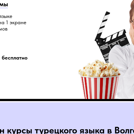
ьмы
языке
на 1 экране
мов
- бесплатно
 курсы турецкого языка в Вол