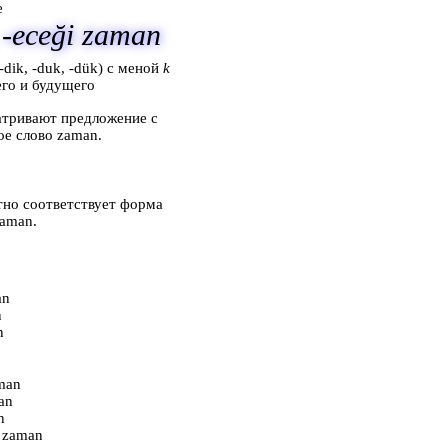
е
, -eceği zaman
dik, -duk, -dük) с меной
k
его и будущего
тривают предложение с
ое слово zaman.
тно соответствует форма
zaman.
an
n
n
man
an
n
 zaman