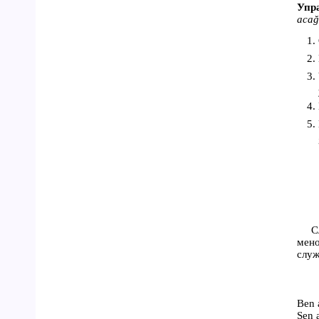
Упра
acağ
С
мен
служ
Ben 
Sen 