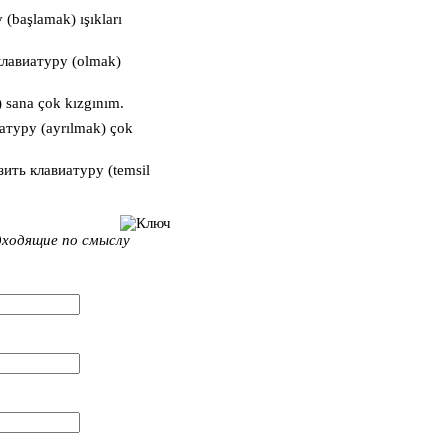
(başlamak) ışıkları
(olmak)
 sana çok kızgınım.
(ayrılmak) çok
(temsil
дходящие по смыслу