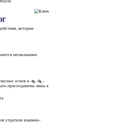
mayın.
ог
действия, которые
шаются несколькими
гласных основ и
-ış, -iş, -
быть присоединены лишь к
га
ли утратили взаимно-