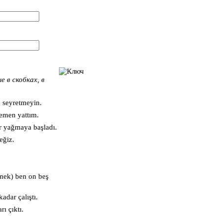
 в скобках, в
 seyretmeyin.
emen yattım.
 yağmaya başladı.
eğiz.
mek) ben on beş
dar çalıştı.
ı çıktı.