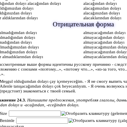
dığından dolayı alacağından dolayı
alacağından dolayı
aldığımızdan dolayı
alacağımızdan dolayı
aldığınızdan dolayı
alacağınızdan dolayı
r aldıklarından dolayı
alacaklarından dolayı
Отрицательная форма
almadığımdan dolayı
almayacağımdan dolayı
almadığından dolayı
almayacağından dolayı
madığından dolayı
almayacağından dolayı
almadığımızdan dolayı
almayacağımızdan dolay
almadığınızdan dolayı
almayacağınızdan dolay
r almadıklarından dolayı
almayacaklarından dola
ассмотренные выше формы идентичны русскому причинно - следс
ложению с союзами «поэтому...», «потому что...», «из-за того, что..
.».
Meşgul olduğumdan dolayı çay içemeyeceğim. - Я не смогу выпить чай
Ailenle tanışacağımdan dolayı çok heyecanlıyım. - Я очень волнуюсь и
(предстоит) знакомиться с твоей семьей.
жнение 24.3.
Напишите предложения, употребляя глаголы, данные
ndan dolayı и -acağından, -eceğinden dolayı.
Size
(gelemem
Benimle
(çalı
olmayacaksın.