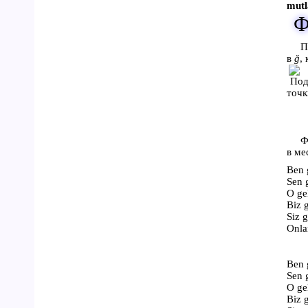
mutl
Ф
П
в
ğ
,
точк
Ф
в ме
Ben 
Sen 
O ge
Biz 
Siz 
Onla
Ben 
Sen 
O ge
Biz 