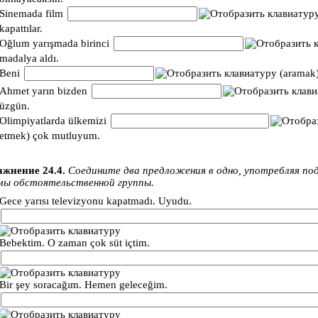
Sinemada film
kapattılar.
Oğlum yarışmada birinci
madalya aldı.
Beni
(aramak)
Ahmet yarın bizden
üzgün.
Olimpiyatlarda ülkemizi
etmek) çok mutluyum.
жнение 24.4.
Соедините два предложения в одно, употребляя по
ы обстоятельственной группы.
Gece yarısı televizyonu kapatmadı. Uyudu.
Bebektim. O zaman çok süt içtim.
Bir şey soracağım. Hemen geleceğim.