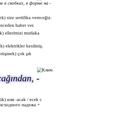
 в скобках, в форме на -
k) size sertifika vereceğiz.
nceden haber ver.
) ellerimizi mutlaka
) elektrikler kesilmiş.
rüşmek) çok şık
cağından, -
k) или -acak / ecek с
исходного падежа +