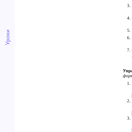
Уроки
Упра
форм