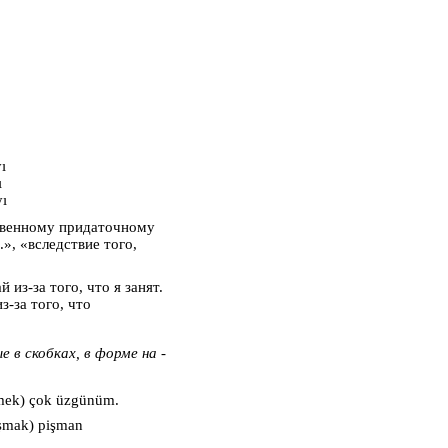
ı
ı
yı
твенному придаточному
.», «вследствие того,
 из-за того, что я занят.
з-за того, что
 в скобках, в форме на -
ek) çok üzgünüm.
şmak) pişman