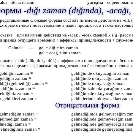
aka
- обязательно
yarışma
- соревновани
ормы
-dığı zaman (dığında), -acağı
редставленные сложные формы состоят из имени действия на -dık (-
 которые относят повествование в пласт прошлого, а также настоящ
или из имени действия на -acak / -ecek сменой
k
в
ğ
(рассма
и зрения будущего времени) + аффиксы принадлежности + служебн
Gelmek
—
gel + diğ + im zaman
gel + eceğ + im zaman
орме на -dık (-dik, duk, -dük) с аффиксами принадлежности абсолю
стном падеже с аффиксами принадлежности без служебного слова 
geldiğim zaman =
geldiğimde okuyacağım zaman
geldiğin zaman =
geldiğinde okuyacağın zaman
ldiği (gelmediği) zaman =
geldiğinde okuyacağı zaman
geldiğimiz zaman =
geldiğimizde okuyacağımız zam
geldiğiniz zaman =
geldiğinizde okuyacağınız zama
r geldikleri zaman =
geldiklerinde okuyacakları zama
Отрицательная форма
gelmediğim zaman =
gelmediğimde gelmeyeceğim za
gelmediğin zaman =
gelmediğinde gelmeyeceğin zam
lmediği zaman =
gelmediğinde gelmeyeceği zama
gelmediğimiz zaman =
gelmediğimizde gelmeyeceğimiz