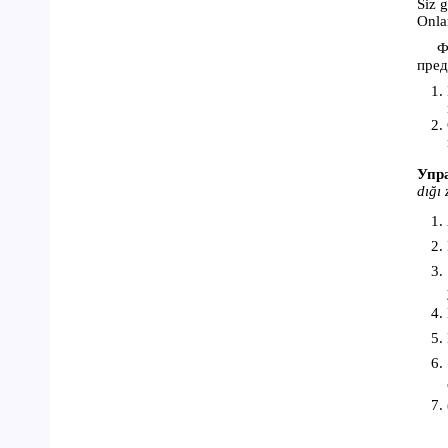
Siz 
Onla
Ф
пред
Упра
dığı