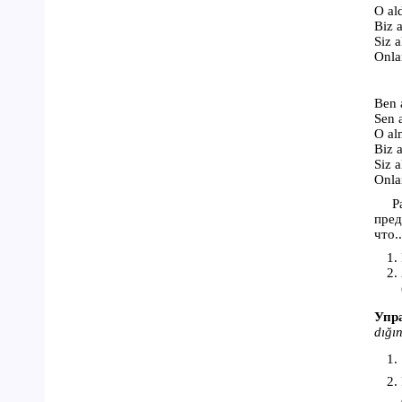
O al
Biz 
Siz 
Onla
Ben 
Sen 
O al
Biz 
Siz 
Onla
Р
пред
что..
Упра
dığı