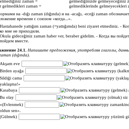
gelmediğiniz zaman =
gelmediğinizde gelmeyeceğiniz
r gelmedikleri zaman =
gelmediklerinde gelmeyecekleri
ормами на -dığı zaman (dığında) и на -acağı, -eceği zaman обознача
ложение времени с союзом «когда...».
Hastahanede yattığım zaman (=yattığımda) beni ziyaret etmediniz. - Ко
ко мне не приходили.
Okula gideceğiniz zaman haber ver, beraber gidelim. - Когда вы пойд
пойдем вместе.
жнение 24.1.
Напишите предложения, употребляя глаголы, данные
 zaman (dığında).
Akşam eve
(gelmek)
Birden ayağa
(kalkm
Sildiği cama
(yaklaş
yaklaşma!»
Kasabaya
(gelmek) 
Bu olay
(olmak) siz
«(Evlenmek)
zamankinde
oldun sen».
(Gülmek)
yüzünü gül