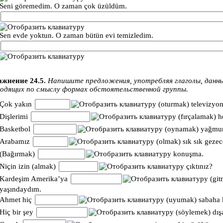
Seni göremedim. O zaman çok üzüldüm.
Sen evde yoktun. O zaman bütün evi temizledim.
жнение 24.5.
Напишите предложения, употребляя глаголы, данные
одящих по смыслу формах обстоятельственной группы.
Çok yakın
(oturmak) televizyon
Dişlerimi
(fırçalamak) h
Basketbol
(oynamak) yağmur
Arabamız
(olmak) sık sık gezec
(Bağırmak)
konuşma.
Niçin izin (almak)
çıktınız?
Kardeşim Amerika’ya
(git
yaşındaydım.
Ahmet hiç
(uyumak) sabaha ka
Hiç bir şey
(söylemek) dışar