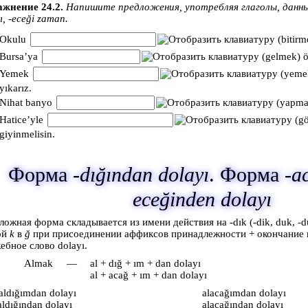
жнение 24.2.
Напишите предложения, употребляя глаголы, данные
ı, -eceği zaman.
Okulu
(bitirme
Bursa’ya
(gelmek) ö
Yemek
(yemek
yıkarız.
Nihat banyo
(yapmak
Hatice’yle
(gö
giyinmelisin.
Форма
-dığından dolayı
. Форма
-a
eceğinden dolayı
ложная форма складывается из имени действия на -dık (-dik, duk, -dü
ой
k
в
ğ
при присоединении аффиксов принадлежности + окончание 
ебное слово dolayı.
Almak
—
al + dığ + ım + dan dolayı
al + acağ + ım + dan dolayı
aldığımdan dolayı
alacağımdan dolayı
aldığından dolayı
alacağından dolayı