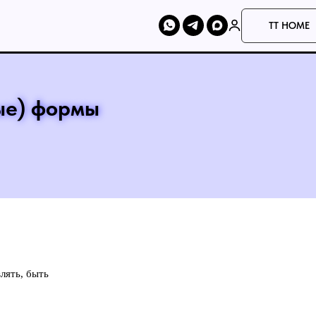
TT HOME
ые) формы
лять, быть