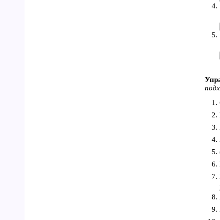
Упра
подх