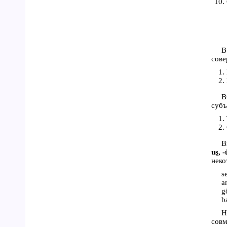
В
сове
В
субъ
В
uş, -
неко
s
a
g
b
Н
совм