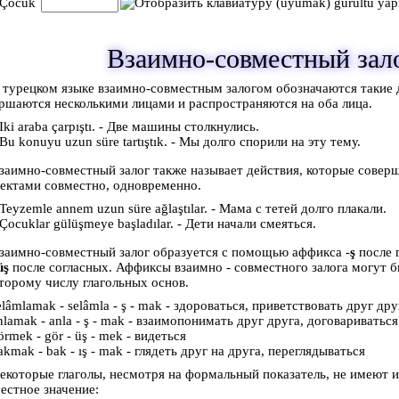
Çocuk
(uyumak) gürültü yap
Взаимно-совместный зал
 турецком языке взаимно-совместным залогом обозначаются такие 
ршаются несколькими лицами и распространяются на оба лица.
Iki araba çarpıştı. - Две машины столкнулись.
Bu konuyu uzun süre tartıştık. - Мы долго спорили на эту тему.
заимно-совместный залог также называет действия, которые совер
ектами совместно, одновременно.
Teyzemle annem uzun süre ağlaştılar. - Мама с тетей долго плакали.
Çocuklar gülüşmeye başladılar. - Дети начали смеяться.
заимно-совместный залог образуется с помощью аффикса -
ş
после 
üş
после согласных. Аффиксы взаимно - совместного залога могут 
торому числу глагольных основ.
elâmlamak - selâmla - ş - mak - здороваться, приветствовать друг дру
nlamak - anla - ş - mak - взаимопонимать друг друга, договариваться
örmek - gör - üş - mek - видеться
akmak - bak - ış - mak - глядеть друг на друга, переглядываться
екоторые глаголы, несмотря на формальный показатель, не имеют и
естное значение: