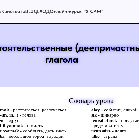
е
Кинотеатр
ВЕЗДЕХОД
Онлайн-курсы "Я САМ"
стоятельственные (деепричастн
глагола
Словарь урока
lmak
- расставаться, разлучаться
olay
- событие, случай
-ım, ın...)
- голова
şık
- шикарно
en
- вдруг
temsil etmek
- представ
ltü yapmak
- шуметь
представителем
r vermek
- сообщать, дать знать
uzun süre
- долго
ba
- небольшой город, городок
ülke
- страна