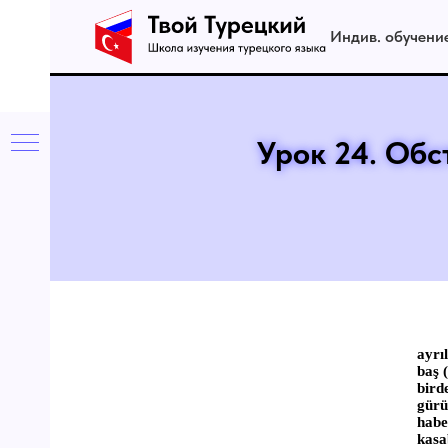
Индив. обучени
Урок 24. Об
ayrı
baş (
bird
gürü
habe
kasa