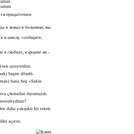
 zaman
 zaman
ется придаточное
гда я лежал в больнице, вы
ете в школу, сообщите,
 в скобках, в форме на -
 sen uyuyordun.
ak) başım döndü.
mak) bana hep «Sakin
ava çıkmadan duramazdı.
 neredeydiniz?
n daha yakışıklı bir erkek
ler açıyor.